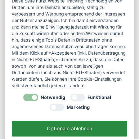
Friederike Schulz
Diese Seite nutzt Website Tracking-Technologien von
Dritten, um ihre Dienste anzubieten, stetig zu
Industriestraße 1
verbessern und Werbung entsprechend der Interessen
33790 Halle / Westfalen
der Nutzer anzuzeigen. Ich bin damit einverstanden
und kann meine Einwilligung jederzeit mit Wirkung für
die Zukunft widerrufen oder ändern.Wir weisen darauf
0177 / 46 99 995
hin, dass einige Tools Daten in Drittstaaten ohne
info@dogunihalle.de
angemessenes Datenschutzniveau übertragen können.
Mit dem Klick auf «Akzeptieren (inkl. Datenübertragung
Kontaktformular
in Nicht-EU-Staaten)» stimmen Sie zu, dass die Daten
sowohl von uns als auch von den jeweiligen
Drittanbietern (auch aus Nicht-EU-Staaten) verwendet
werden dürfen. Sie können Ihre Cookie-Einstellungen
selbstverständlich jederzeit ändern.
Service
Notwendig
Funktional
Impressum
Marketing
Datenschutz
AGB
Optionale ablehnen
Storno & Widerruf