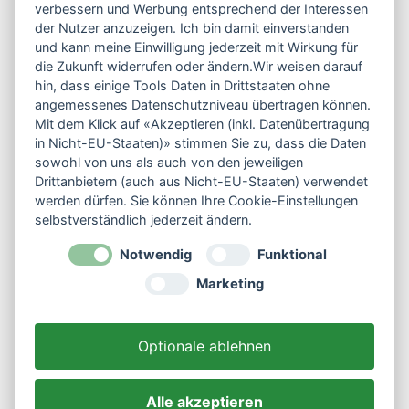
verbessern und Werbung entsprechend der Interessen
33790 Halle / Westfalen
der Nutzer anzuzeigen. Ich bin damit einverstanden
und kann meine Einwilligung jederzeit mit Wirkung für
die Zukunft widerrufen oder ändern.Wir weisen darauf
0177 / 46 99 995
hin, dass einige Tools Daten in Drittstaaten ohne
info@dogunihalle.de
angemessenes Datenschutzniveau übertragen können.
Mit dem Klick auf «Akzeptieren (inkl. Datenübertragung
Kontaktformular
in Nicht-EU-Staaten)» stimmen Sie zu, dass die Daten
sowohl von uns als auch von den jeweiligen
Drittanbietern (auch aus Nicht-EU-Staaten) verwendet
werden dürfen. Sie können Ihre Cookie-Einstellungen
selbstverständlich jederzeit ändern.
Service
Notwendig
Funktional
Impressum
Marketing
Datenschutz
AGB
Optionale ablehnen
Storno & Widerruf
Anfahrt (Google)
Alle akzeptieren