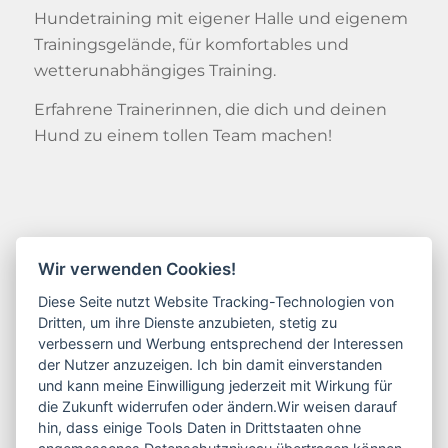
Hundetraining mit eigener Halle und eigenem
Trainingsgelände, für komfortables und
wetterunabhängiges Training.
Erfahrene Trainerinnen, die dich und deinen
Hund zu einem tollen Team machen!
Kontakt
Wir verwenden Cookies!
Friederike Schulz
Diese Seite nutzt Website Tracking-Technologien von
Dritten, um ihre Dienste anzubieten, stetig zu
Industriestraße 1
verbessern und Werbung entsprechend der Interessen
33790 Halle / Westfalen
der Nutzer anzuzeigen. Ich bin damit einverstanden
und kann meine Einwilligung jederzeit mit Wirkung für
die Zukunft widerrufen oder ändern.Wir weisen darauf
0177 / 46 99 995
hin, dass einige Tools Daten in Drittstaaten ohne
info@dogunihalle.de