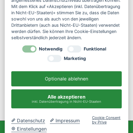
angemessenes Datenschutzniveau übertragen können.
Mit dem Klick auf «Akzeptieren (inkl. Datenübertragung
Kontaktformular
in Nicht-EU-Staaten)» stimmen Sie zu, dass die Daten
sowohl von uns als auch von den jeweiligen
Drittanbietern (auch aus Nicht-EU-Staaten) verwendet
werden dürfen. Sie können Ihre Cookie-Einstellungen
selbstverständlich jederzeit ändern.
Service
Notwendig
Funktional
Impressum
Marketing
Datenschutz
AGB
Optionale ablehnen
Storno & Widerruf
Anfahrt (Google)
Alle akzeptieren
inkl. Datenübertragung in Nicht-EU-Staaten
Cookie Consent
Datenschutz
Impressum
by Prive
Einstellungen
© Alle Rechte vorbehalten. Dog-Uni Halle. Powered by
aninova