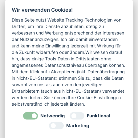
Kontakt
Wir verwenden Cookies!
Friederike Schulz
Diese Seite nutzt Website Tracking-Technologien von
Dritten, um ihre Dienste anzubieten, stetig zu
Industriestraße 1
verbessern und Werbung entsprechend der Interessen
33790 Halle / Westfalen
der Nutzer anzuzeigen. Ich bin damit einverstanden
und kann meine Einwilligung jederzeit mit Wirkung für
die Zukunft widerrufen oder ändern.Wir weisen darauf
0177 / 46 99 995
hin, dass einige Tools Daten in Drittstaaten ohne
info@dogunihalle.de
angemessenes Datenschutzniveau übertragen können.
Mit dem Klick auf «Akzeptieren (inkl. Datenübertragung
Kontaktformular
in Nicht-EU-Staaten)» stimmen Sie zu, dass die Daten
sowohl von uns als auch von den jeweiligen
Drittanbietern (auch aus Nicht-EU-Staaten) verwendet
werden dürfen. Sie können Ihre Cookie-Einstellungen
selbstverständlich jederzeit ändern.
Service
Notwendig
Funktional
Impressum
Marketing
Datenschutz
AGB