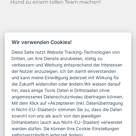
Hund zu einem tollen Team machen!
Kontakt
Wir verwenden Cookies!
Friederike Schulz
Diese Seite nutzt Website Tracking-Technologien von
Dritten, um ihre Dienste anzubieten, stetig zu
Industriestraße 1
verbessern und Werbung entsprechend der Interessen
33790 Halle / Westfalen
der Nutzer anzuzeigen. Ich bin damit einverstanden
und kann meine Einwilligung jederzeit mit Wirkung für
die Zukunft widerrufen oder ändern.Wir weisen darauf
0177 / 46 99 995
hin, dass einige Tools Daten in Drittstaaten ohne
info@dogunihalle.de
angemessenes Datenschutzniveau übertragen können.
Mit dem Klick auf «Akzeptieren (inkl. Datenübertragung
Kontaktformular
in Nicht-EU-Staaten)» stimmen Sie zu, dass die Daten
sowohl von uns als auch von den jeweiligen
Drittanbietern (auch aus Nicht-EU-Staaten) verwendet
werden dürfen. Sie können Ihre Cookie-Einstellungen
selbstverständlich jederzeit ändern.