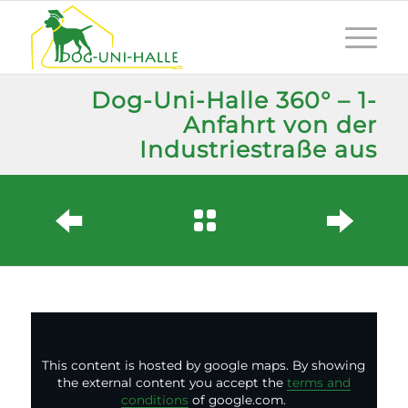
Dog-Uni-Halle 360° – 1-
Anfahrt von der
Industriestraße aus
This content is hosted by google maps. By showing
the external content you accept the
terms and
conditions
of google.com.